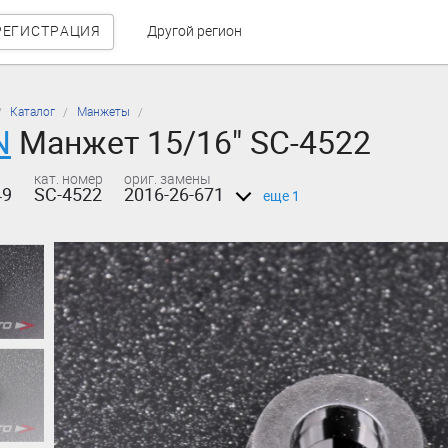
РЕГИСТРАЦИЯ
Другой регион
Каталог
Манжеты
N
Манжет 15/16" SC-4522
кат. номер
ориг. замены
49
SC-4522
2016-26-671
еще 1