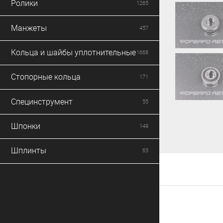
Ролики
1265
Манжеты
457
Кольца и шайбы уплотнительные
1668
Стопорные кольца
171
Специнструмент
55
Шпонки
149
Шплинты
63