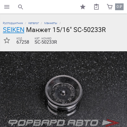
0
₽
поиск по каталогу
Русподшипник
Каталог
Манжеты
SEIKEN
Манжет 15/16" SC-50233R
код
кат. номер
67258
SC-50233R