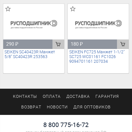
290
₽
180
₽
SEIKEN SC40423R Манжет
SEIKEN FC725 Манжет 1-1/2"
5/8" SC40423R 253563
SC725 WC01161 FC1026
9094701161 207034
КОНТАКТЫ
ОПЛАТА
ДОСТАВКА
ГАРАНТИЯ
ВОЗВРАТ
НОВОСТИ
ДЛЯ ОПТОВИКОВ
8 800 775-16-72