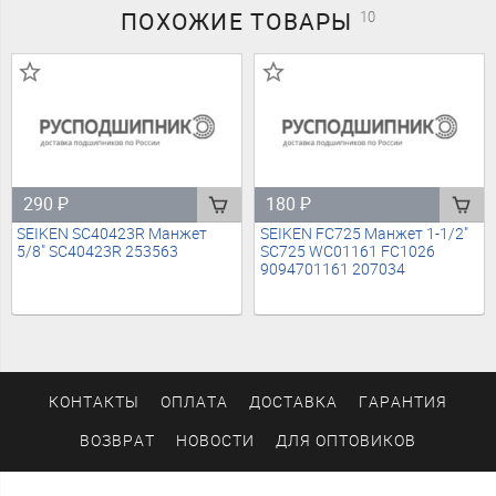
ПОХОЖИЕ
ТОВАРЫ
10
290
₽
180
₽
SEIKEN SC40423R Манжет
SEIKEN FC725 Манжет 1-1/2"
5/8" SC40423R 253563
SC725 WC01161 FC1026
9094701161 207034
КОНТАКТЫ
ОПЛАТА
ДОСТАВКА
ГАРАНТИЯ
ВОЗВРАТ
НОВОСТИ
ДЛЯ ОПТОВИКОВ