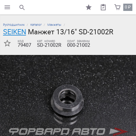
0
₽
поиск по каталогу
Русподшипник
Каталог
Манжеты
SEIKEN
Манжет 13/16" SD-21002R
код
кат. номер
ориг. замены
79407
SD-21002R
000-21002