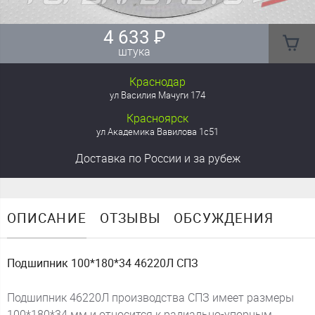
4 633
₽
штука
Краснодар
ул Василия Мачуги 174
Красноярск
ул Академика Вавилова 1с51
Доставка
по России
и за рубеж
ОПИСАНИЕ
ОТЗЫВЫ
ОБСУЖДЕНИЯ
Подшипник 100*180*34 46220Л СПЗ
Подшипник 46220Л производства СПЗ имеет размеры
100*180*34 мм и относится к радиально-упорным