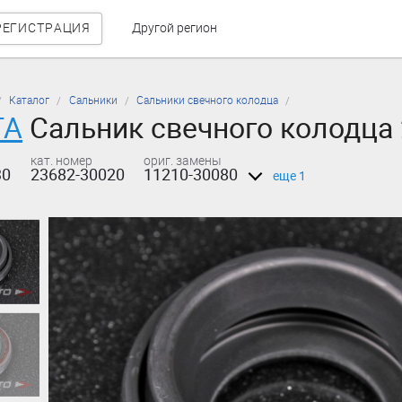
РЕГИСТРАЦИЯ
Другой регион
Каталог
Сальники
Сальники свечного колодца
TA
Сальник свечного колодца
кат. номер
ориг. замены
30
23682-30020
11210-30080
еще 1