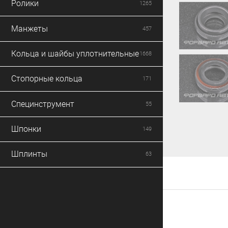
Ролики
1265
Манжеты
457
Кольца и шайбы уплотнительные
1668
Стопорные кольца
171
Специнструмент
55
Шпонки
149
Шплинты
63