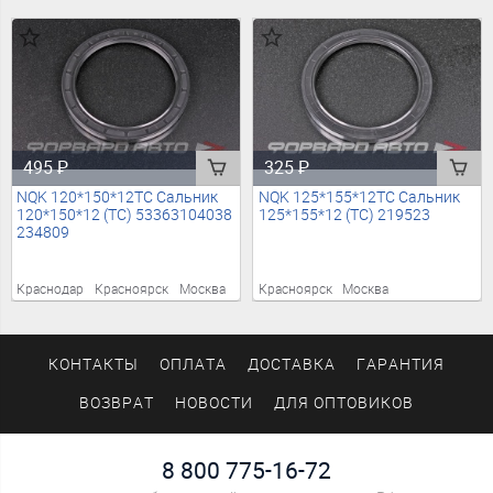
495
₽
325
₽
NQK 120*150*12TC Сальник
NQK 125*155*12TC Сальник
120*150*12 (TC) 53363104038
125*155*12 (TC) 219523
234809
Краснодар
Красноярск
Москва
Красноярск
Москва
КОНТАКТЫ
ОПЛАТА
ДОСТАВКА
ГАРАНТИЯ
ВОЗВРАТ
НОВОСТИ
ДЛЯ ОПТОВИКОВ
8 800 775-16-72