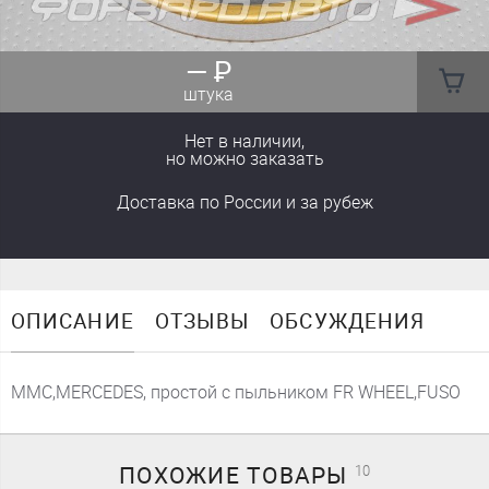
—
₽
штука
Нет в наличии,
но можно заказать
Доставка
по России
и за рубеж
ОПИСАНИЕ
ОТЗЫВЫ
ОБСУЖДЕНИЯ
MMC,MERCEDES, простой с пыльником FR WHEEL,FUSO
ПОХОЖИЕ
ТОВАРЫ
10