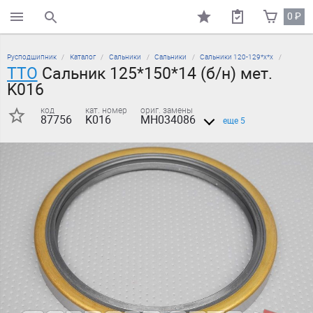
0
₽
поиск по каталогу
Русподшипник
Каталог
Сальники
Сальники
Сальники 120-129*х*х
TTO
Сальник 125*150*14 (б/н) мет.
K016
код
кат. номер
ориг. замены
87756
K016
MH034086
еще 5