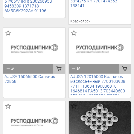
33*42*6 RH 7701474363
51*65*7 (RH) 20026695B
138141
9458309 1371718
6M5G6K292AA 91196
Красноярск
—
₽
—
₽
AJUSA 15066500 Сальник
AJUSA 12015000 Колпачок
72858
маслосъемный 7700103938
7711113634 190036810
1646814 PA5013 703440600
151.810 46023004 EI2334
CV0903 20336 PA6094 VK3359
EV1906 19036105 133370