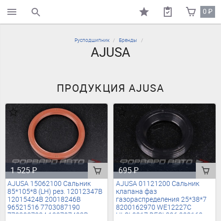
0
₽
поиск по каталогу
Русподшипник
Бренды
AJUSA
ПРОДУКЦИЯ AJUSA
1 525
₽
695
₽
AJUSA 15062100 Сальник
AJUSA 01121200 Сальник
85*105*8 (LH) рез. 12012347B
клапана фаз
12015424B 20018246B
газораспределения 25*38*7
96521516 7703087190
8200162970 WE12227C
7703087224 122797403R
HLCL0217 DECL326 202162