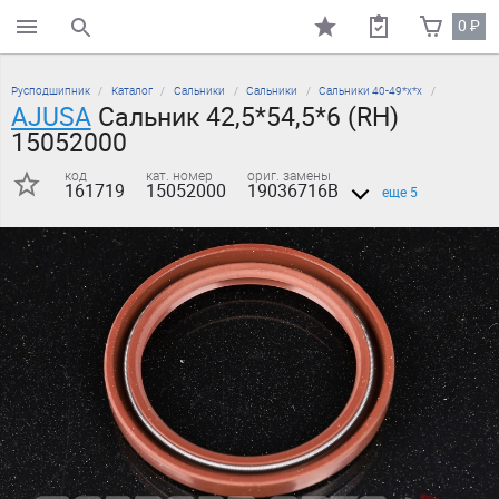
0
₽
поиск по каталогу
Русподшипник
Каталог
Сальники
Сальники
Сальники 40-49*х*х
AJUSA
Сальник 42,5*54,5*6 (RH)
15052000
код
кат. номер
ориг. замены
161719
15052000
19036716B
еще 5