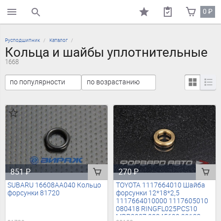
0
₽
поиск по каталогу
Русподшипник
Каталог
Кольца и шайбы уплотнительные
1668
851
₽
270
₽
SUBARU 16608AA040 Кольцо
TOYOTA 1117664010 Шайба
форсунки 81720
форсунки 12*18*2,5
1117664010000 1117605010
080418 RINGFL025PCS10
MDP0007 00845600 09183