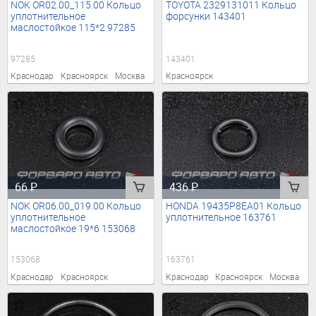
NOK OR02.00_115.00 Кольцо
TOYOTA 2329131011 Кольцо
уплотнительное
форсунки 143401
маслостойкое 115*2 97285
97285
143401
Краснодар
Красноярск
Москва
Красноярск
66
₽
436
₽
NOK OR06.00_019.00 Кольцо
HONDA 19435P8EA01 Кольцо
уплотнительное
уплотнительное 163761
маслостойкое 19*6 153068
153068
163761
Краснодар
Красноярск
Краснодар
Красноярск
Москва