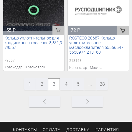
55
₽
72
₽
Кольцо уплотнительное для
ROSTECO 20687 Кольцо
кондиционера зеленое 8,8*1,9
уплотнительное
79557
маслоохладителя 55556547
5650974 213168
79557
213168
Краснодар
Красноярск
Краснодар
Москва
1
2
3
4
5
...
28
КОНТАКТЫ
ОПЛАТА
ДОСТАВКА
ГАРАНТИЯ