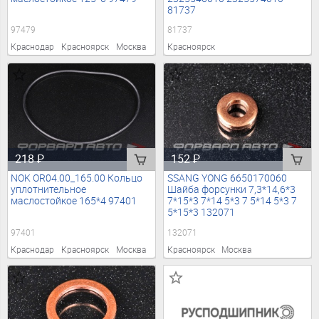
81737
97479
81737
Краснодар
Красноярск
Москва
Красноярск
218
₽
152
₽
NOK OR04.00_165.00 Кольцо
SSANG YONG 6650170060
уплотнительное
Шайба форсунки 7,3*14,6*3
маслостойкое 165*4 97401
7*15*3 7*14 5*3 7 5*14 5*3 7
5*15*3 132071
97401
132071
Краснодар
Красноярск
Москва
Красноярск
Москва