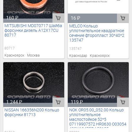
160
₽
16
₽
MITSUBISHI MD070717 Шайба
MELCO Кольцо
форсунки дизель A12X17CU
уплотнительное квадратное
80717
сечение фторопласт 30*40*2
135747
80717
135747
Красноярск
Москва
Краснодар
Красноярск
1 244
₽
119
₽
NISSAN 166356N200 Кольцо
NOK OR05.00_052.00 Кольцо
форсунки 81713
уплотнительное
маслостойкое 52*5
07119907572 HR0630 O03054
432N10475Z A50155