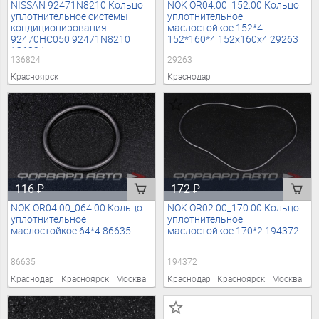
NISSAN 92471N8210 Кольцо
NOK OR04.00_152.00 Кольцо
уплотнительное системы
уплотнительное
кондиционирования
маслостойкое 152*4
92470HC050 92471N8210
152*160*4 152x160x4 29263
136824
136824
29263
Красноярск
Краснодар
116
₽
172
₽
NOK OR04.00_064.00 Кольцо
NOK OR02.00_170.00 Кольцо
уплотнительное
уплотнительное
маслостойкое 64*4 86635
маслостойкое 170*2 194372
86635
194372
Краснодар
Красноярск
Москва
Краснодар
Красноярск
Москва