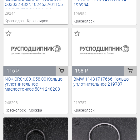
O03032 432N10245Z A01155
196954
APU00201XXX 42*50*4
29244
196954
42x50x4 29244
Краснодар
Красноярск
Красноярск
116
₽
158
₽
NOK OR04.00_058.00 Кольцо
BMW 11431717666 Кольцо
уплотнительное
уплотнительное 219787
маслостойкое 58*4 248208
248208
219787
Красноярск
Москва
Красноярск