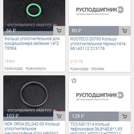
66
₽
80
₽
Кольцо уплотнительное для
ROSTECO 20793 Кольцо
кондиционера зеленое 14*2
уплотнительное термостата
79564
96143112 213176
79564
213176
Краснодар
Красноярск
Краснодар
Москва
103
₽
128
₽
NOK OR04.00_042.00 Кольцо
TCS M01514 Кольцо
уплотнительное
тефлоновое 36,8*40,6*1,95
маслостойкое 42*4 HR0542
HM109A HT0214 HTZ0214