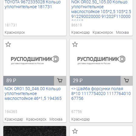
TOYOTA 9672335028 Кольцо
NOK OR02.50_105.00 Кольцо
уплотнительное 181731
уплотнительное
маслостойкое 105*2,5 105*2.5
912290020000 91202F110000
86619
181731
86619
Красноярск
Краснодар
Красноярск
Москва
89
₽
29
₽
NOK OR01.50_046.00 Кольцо
<> Шайба форсунки полая
уплотнительное
8*10 1117754020 1117764010
маслостойкое 46*1,5 194365
67756
194365
67756
Краснодар
Красноярск
Москва
Краснодар