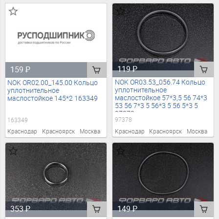
119
₽
159
₽
NOK OR03.53_056.74 Кольцо
NOK OR02.00_145.00 Кольцо
уплотнительное
уплотнительное
маслостойкое 57*3,5 56 74*3
маслостойкое 145*2 163349
53 56 7*3 5 56*3 5 56 5*3 5
97378
97378
163349
Краснодар
Красноярск
Москва
Краснодар
Красноярск
Москва
353
₽
149
₽