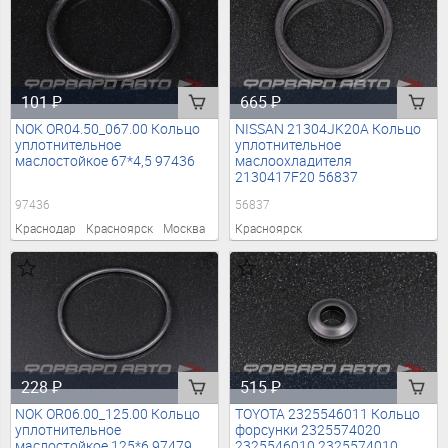
101
₽
665
₽
NOK OR04.50_067.00 Кольцо
NISSAN 21304JK20A Кольцо
уплотнительное
уплотнительное
маслостойкое 67*4,5 97436
маслоохладителя
2130417F20 56837
97436
56837
Краснодар
Красноярск
Москва
Красноярск
228
₽
515
₽
NOK OR06.00_125.00 Кольцо
TOYOTA 2325546011 Кольцо
уплотнительное
форсунки 2325574020
маслостойкое 125*6 97479
2325546010 2325574010