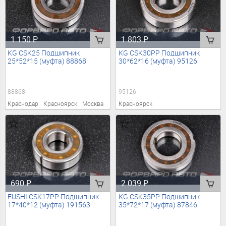
1 150
₽
1 803
₽
KG CSK25 Подшипник
KG CSK30PP Подшипник
25*52*15 (муфта) 88868
30*62*16 (муфта) 95126
88868
95126
Краснодар
Красноярск
Москва
Красноярск
690
₽
2 039
₽
FUSHI CSK17PP Подшипник
KG CSK35PP Подшипник
17*40*12 (муфта) 191563
35*72*17 (муфта) 87846