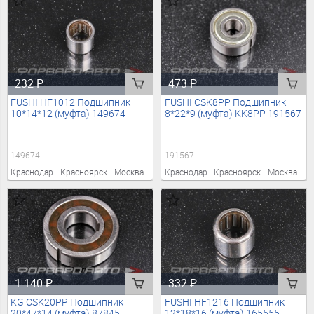
232
₽
473
₽
FUSHI HF1012 Подшипник
FUSHI CSK8PP Подшипник
10*14*12 (муфта) 149674
8*22*9 (муфта) KK8PP 191567
149674
191567
Краснодар
Красноярск
Москва
Краснодар
Красноярск
Москва
1 140
₽
332
₽
KG CSK20PP Подшипник
FUSHI HF1216 Подшипник
20*47*14 (муфта) 87845
12*18*16 (муфта) 165555