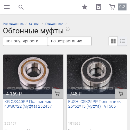
0
₽
поиск по каталогу
Русподшипник
Каталог
Подшипники
Обгонные муфты
23
4 169
₽
748
₽
KG CSK40PP Подшипник
FUSHI CSK25PP Подшипник
40*80*22 (муфта) 252457
25*52*15 (муфта) 191565
252457
191565