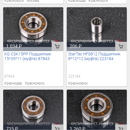
Красноярск
Москва
Краснодар
Красноярск
1 034
₽
206
₽
KG CSK15PP Подшипник
StarTec HF0812 Подшипник
15*35*11 (муфта) 87843
8*12*12 (муфта) 223184
87843
223184
Краснодар
Красноярск
Красноярск
715
₽
1 260
₽