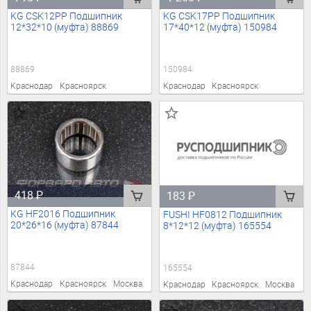
KG CSK12PP Подшипник
KG CSK17PP Подшипник
12*32*10 (муфта) 88869
17*40*12 (муфта) 150984
88869
150984
Краснодар
Красноярск
Краснодар
Красноярск
418
₽
183
₽
KG HF2016 Подшипник
FUSHI HF0812 Подшипник
20*26*16 (муфта) 87844
8*12*12 (муфта) 165554
87844
165554
Краснодар
Красноярск
Москва
Краснодар
Красноярск
Москва