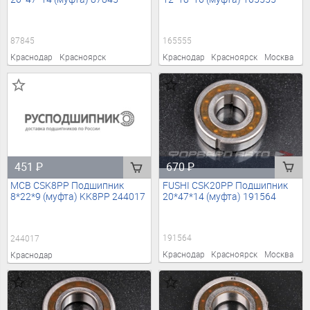
87845
165555
Краснодар
Красноярск
Краснодар
Красноярск
Москва
670
₽
451
₽
FUSHI CSK20PP Подшипник
MCB CSK8PP Подшипник
20*47*14 (муфта) 191564
8*22*9 (муфта) KK8PP 244017
191564
244017
Краснодар
Красноярск
Москва
Краснодар