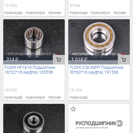
191563
87846
Краснодар
Красноярск
Москва
Краснодар
Красноярск
Москва
314
₽
1 018
₽
FUSHI HF1616 Подшипник
FUSHI CSK30PP Подшипник
16*22*16 (муфта) 165556
30*62*16 (муфта) 191566
165556
191566
Краснодар
Красноярск
Москва
Краснодар