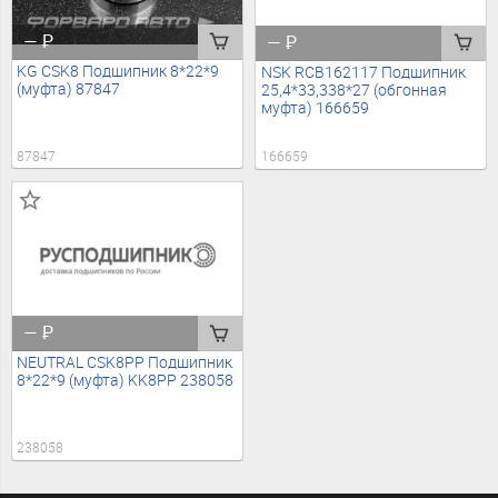
—
₽
—
₽
KG CSK8 Подшипник 8*22*9
NSK RCB162117 Подшипник
(муфта) 87847
25,4*33,338*27 (обгонная
муфта) 166659
87847
166659
—
₽
NEUTRAL CSK8PP Подшипник
8*22*9 (муфта) KK8PP 238058
238058