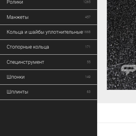
Ролики
1265
Манжеты
457
Кольца и шайбы уплотнительные
1668
Стопорные кольца
171
Специнструмент
55
Шпонки
149
Шплинты
63