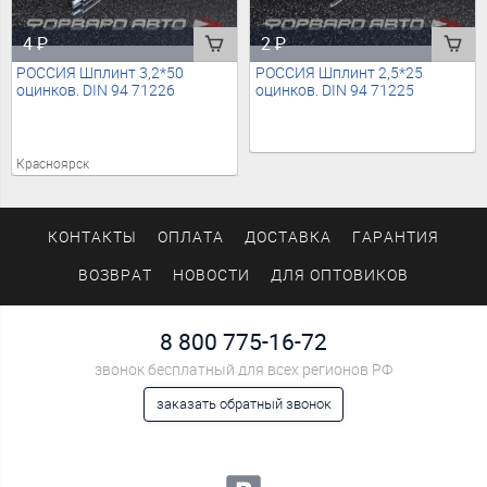
4
₽
2
₽
РОССИЯ Шплинт 3,2*50
РОССИЯ Шплинт 2,5*25
оцинков. DIN 94 71226
оцинков. DIN 94 71225
Красноярск
КОНТАКТЫ
ОПЛАТА
ДОСТАВКА
ГАРАНТИЯ
ВОЗВРАТ
НОВОСТИ
ДЛЯ ОПТОВИКОВ
8 800 775-16-72
звонок бесплатный для всех регионов РФ
заказать обратный звонок
Мы в социальных сетях