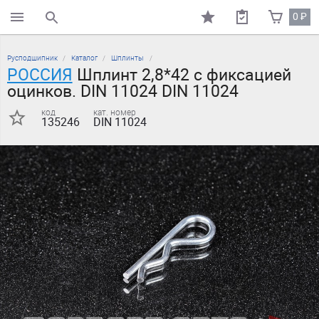
0
₽
поиск по каталогу
Русподшипник
Каталог
Шплинты
РОССИЯ
Шплинт 2,8*42 с фиксацией
оцинков. DIN 11024 DIN 11024
код
кат. номер
135246
DIN 11024