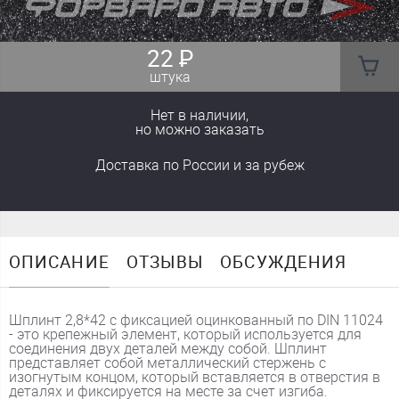
22
₽
штука
Нет в наличии,
но можно заказать
Доставка
по России
и за рубеж
ОПИСАНИЕ
ОТЗЫВЫ
ОБСУЖДЕНИЯ
Шплинт 2,8*42 с фиксацией оцинкованный по DIN 11024
- это крепежный элемент, который используется для
соединения двух деталей между собой. Шплинт
представляет собой металлический стержень с
изогнутым концом, который вставляется в отверстия в
деталях и фиксируется на месте за счет изгиба.