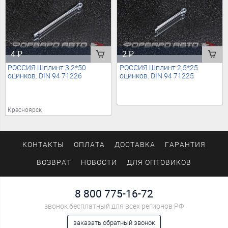
4
₽
2
₽
РОССИЯ Шплинт 3,2*50
РОССИЯ Шплинт 2,5*25
оцинков. DIN 94 71226
оцинков. DIN 94 71225
Красноярск
КОНТАКТЫ
ОПЛАТА
ДОСТАВКА
ГАРАНТИЯ
ВОЗВРАТ
НОВОСТИ
ДЛЯ ОПТОВИКОВ
8 800 775-16-72
звонок бесплатный для всех регионов РФ
заказать обратный звонок