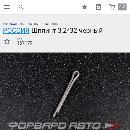
0
₽
поиск по каталогу
Русподшипник
Каталог
Шплинты
РОССИЯ
Шплинт 3,2*32 черный
код
167179