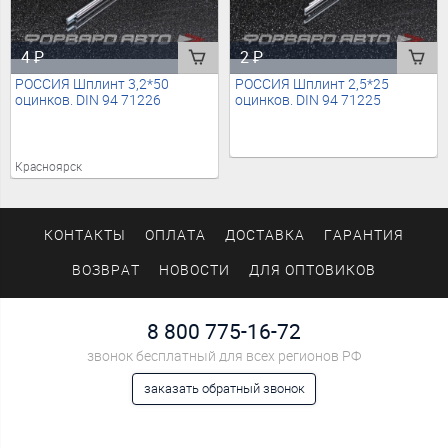
4
₽
2
₽
РОССИЯ Шплинт 3,2*50
РОССИЯ Шплинт 2,5*25
оцинков. DIN 94 71226
оцинков. DIN 94 71225
Красноярск
КОНТАКТЫ
ОПЛАТА
ДОСТАВКА
ГАРАНТИЯ
ВОЗВРАТ
НОВОСТИ
ДЛЯ ОПТОВИКОВ
8 800 775-16-72
звонок бесплатный для всех регионов РФ
заказать обратный звонок
Мы в социальных сетях