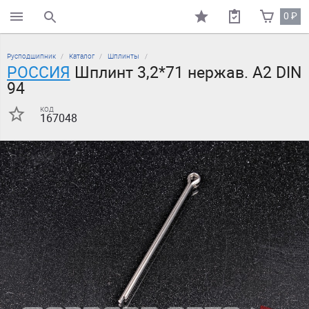
0
₽
поиск по каталогу
Русподшипник
Каталог
Шплинты
РОССИЯ
Шплинт 3,2*71 нержав. А2 DIN
94
код
167048