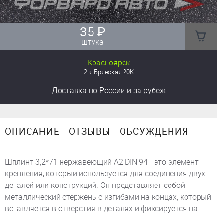
35
₽
штука
Красноярск
2-я Брянская 20К
Доставка
по России
и за рубеж
ОПИСАНИЕ
ОТЗЫВЫ
ОБСУЖДЕНИЯ
Шплинт 3,2*71 нержавеющий А2 DIN 94 - это элемент
крепления, который используется для соединения двух
деталей или конструкций. Он представляет собой
металлический стержень с изгибами на концах, который
вставляется в отверстия в деталях и фиксируется на