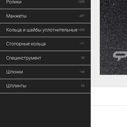
Ролики
1265
Манжеты
457
Кольца и шайбы уплотнительные
1668
Стопорные кольца
171
Специнструмент
55
Шпонки
149
Шплинты
63