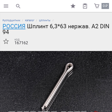
0
₽
поиск по каталогу
Русподшипник
Каталог
Шплинты
РОССИЯ
Шплинт 6,3*63 нержав. А2 DIN
94
код
167162