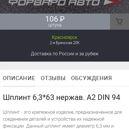
106
₽
штука
Красноярск
2-я Брянская 20К
Доставка
по России
и за рубеж
ОПИСАНИЕ
ОТЗЫВЫ
ОБСУЖДЕНИЯ
Шплинт 6,3*63 нержав. А2 DIN 94
Шплинт - это крепежное изделие, предназначенное для
соединения деталей и устройства их надежной
фиксации. Данный шплинт имеет диаметр 6,3 мм и