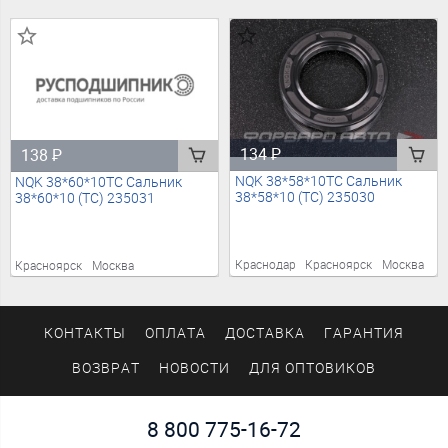
134
₽
138
₽
NQK 38*58*10TC Сальник
NQK 38*60*10TC Сальник
38*58*10 (TC) 235030
38*60*10 (TC) 235031
Краснодар
Красноярск
Москва
Красноярск
Москва
КОНТАКТЫ
ОПЛАТА
ДОСТАВКА
ГАРАНТИЯ
ВОЗВРАТ
НОВОСТИ
ДЛЯ ОПТОВИКОВ
8 800 775-16-72