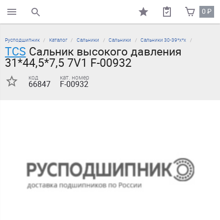
0
₽
поиск по каталогу
Русподшипник
Каталог
Сальники
Сальники
Сальники 30-39*х*х
TCS
Сальник высокого давления
31*44,5*7,5 7V1 F-00932
код
кат. номер
66847
F-00932