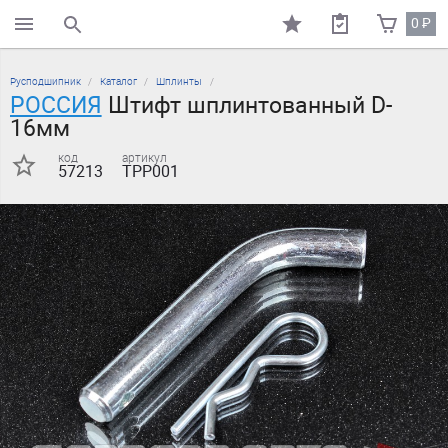
0
₽
поиск по каталогу
Русподшипник
Каталог
Шплинты
РОССИЯ
Штифт шплинтованный D-
16мм
код
артикул
57213
TPP001