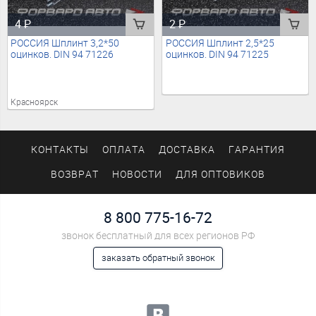
4
₽
2
₽
РОССИЯ Шплинт 3,2*50
РОССИЯ Шплинт 2,5*25
оцинков. DIN 94 71226
оцинков. DIN 94 71225
Красноярск
КОНТАКТЫ
ОПЛАТА
ДОСТАВКА
ГАРАНТИЯ
ВОЗВРАТ
НОВОСТИ
ДЛЯ ОПТОВИКОВ
8 800 775-16-72
звонок бесплатный для всех регионов РФ
заказать обратный звонок
Мы в социальных сетях