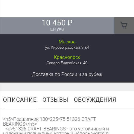
10 450
₽
штука
Москва
ул. Кировоградская, 9, к4
Красноярск
Северо-Енисейская, 40
Доставка
по России
и за рубеж
ОПИСАНИЕ
ОТЗЫВЫ
ОБСУЖДЕНИЯ
<h5>Подшипник 130*225*75 51326 CRAFT
BEARINGS</h5>
<p>51326 CRAFT BEARINGS - это устойчивый и
надежный подшипник, который используется в