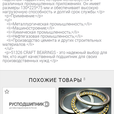
различных промышленных приложениях. Он имеет
размеры 130*225*75 мм и обеспечивает высокую
нагрузочную способность и долгий срок службы.</p>
<p>Применение:</p>
<ul>
<li>Металлургическая промышленность;</li>
<li>Машиностроение;</li>
<li>Химическая промышленность;</li>
<li>Нефтегазовая промышленность;</li>
<li>Производство цемента и других строительных
материалов.</li>
</ul>
<p>51326 CRAFT BEARINGS - это надежный выбор для
тех, кто ищет качественный подшипник для своих
производственных нужд.</p>
ПОХОЖИЕ
ТОВАРЫ
8