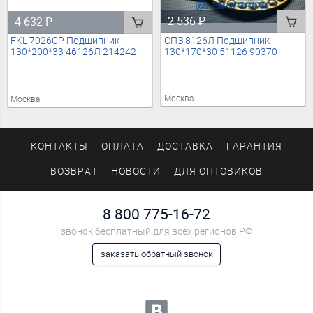
2 536
₽
4 632
₽
СПЗ 8126Л Подшипник
FKL 7026CP Подшипник
130*170*30 51126 90370
130*200*33 46126Л 214242
Москва
Москва
КОНТАКТЫ
ОПЛАТА
ДОСТАВКА
ГАРАНТИЯ
ВОЗВРАТ
НОВОСТИ
ДЛЯ ОПТОВИКОВ
8 800 775-16-72
звонок бесплатный для всех регионов РФ
заказать обратный звонок
Мы в социальных сетях