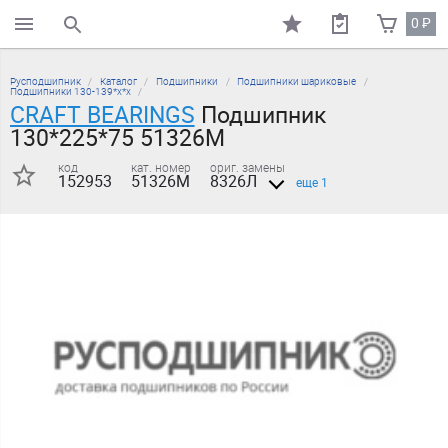
0
₽
поиск по каталогу
Русподшипник
Каталог
Подшипники
Подшипники шариковые
Подшипники 130-139*х*х
CRAFT BEARINGS
Подшипник
130*225*75 51326M
код
кат. номер
ориг. замены
152953
51326M
8326Л
еще 1