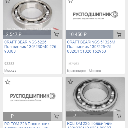
2 547
₽
10 450
₽
CRAFT BEARINGS 6226
CRAFT BEARINGS 51326M
Подшипник 130*230*40 226
Подшипник 130*225*75
93383
8326Л 51326 152953
93383
152953
Москва
Красноярск
Москва
—
₽
—
₽
ROLTOM 226 Подшипник
ROLTOM 226 Подшипник