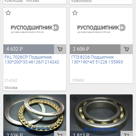
Краснодар
Москва
Красноярск
4 632
₽
2 606
₽
FKL 7026CP Подшипник
ГПЗ 8226 Подшипник
130*200*33 46126Л 214242
130*190*45 51226 155993
214242
155993
Москва
2 536
₽
1 813
₽