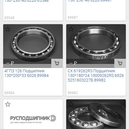
130*230*40 6226 89987
130*230*40 6226 65548
89987
65548
—
₽
—
₽
4ГПЗ 126 Подшипник
CX 619262RS Подшипник
130*200*33 6026 89984
130*180*24 10009262RS 6926
5251603227Б 89982
89984
89982