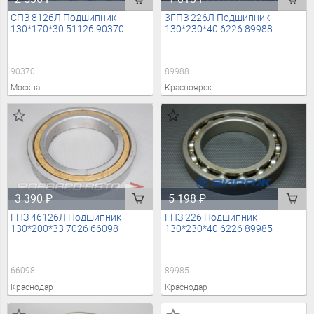
СПЗ 8126Л Подшипник
3ГПЗ 226Л Подшипник
130*170*30 51126 90370
130*230*40 6226 89988
90370
89988
Москва
Красноярск
3 390
₽
5 198
₽
ГПЗ 46126Л Подшипник
ГПЗ 226 Подшипник
130*200*33 7026 66098
130*230*40 6226 89985
66098
89985
Краснодар
Краснодар