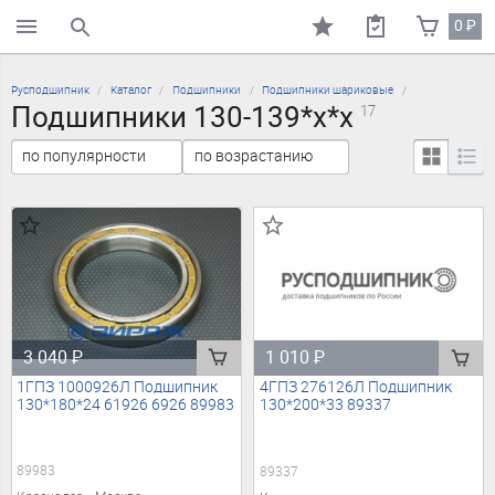
0
₽
поиск по каталогу
Русподшипник
Каталог
Подшипники
Подшипники шариковые
Подшипники 130-139*х*х
17
3 040
₽
1 010
₽
1ГПЗ 1000926Л Подшипник
4ГПЗ 276126Л Подшипник
130*180*24 61926 6926 89983
130*200*33 89337
89983
89337