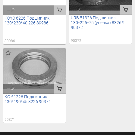
—
₽
—
₽
URB 51326 Подшипник
KOYO 6226 Подшипник
130*225*75 (уценка) 8326Л
130*230*40 226 89986
90372
90372
89986
—
₽
KG 51226 Подшипник
130*190*45 8226 90371
90371