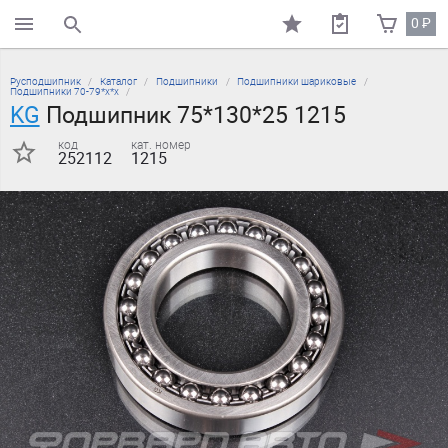
0
₽
поиск по каталогу
Русподшипник
Каталог
Подшипники
Подшипники шариковые
Подшипники 70-79*х*х
KG
Подшипник 75*130*25 1215
код
кат. номер
252112
1215