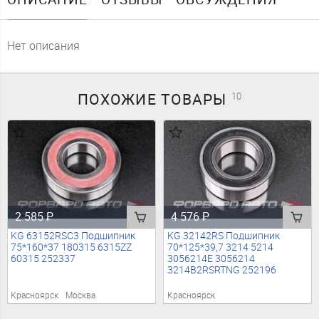
Нет описания
ПОХОЖИЕ
ТОВАРЫ
10
2 585
₽
4 576
₽
KG 63152RSC3 Подшипник
KG 32142RS Подшипник
75*160*37 180315 6315ZZ
70*125*39,7 3214 5214
60315 252337
3056214E 3056214
3214B2RSRTNG 252196
Красноярск
Москва
Красноярск