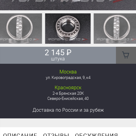
2 145
₽
штука
Москва
ул. Кировоградская, 9, к4
Красноярск
2-я Брянская 20К
Северо-Енисейская, 40
Доставка
по России
и за рубеж
ОПИСАНИЕ
ОТЗЫВЫ
ОБСУЖДЕНИЯ