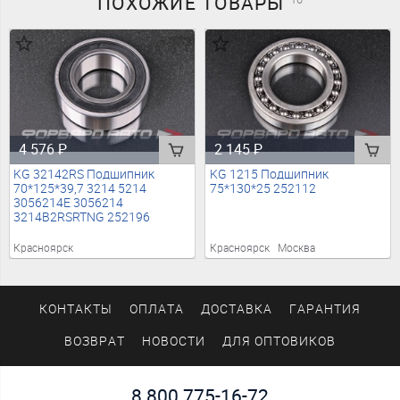
ПОХОЖИЕ
ТОВАРЫ
4 576
₽
2 145
₽
KG 32142RS Подшипник
KG 1215 Подшипник
70*125*39,7 3214 5214
75*130*25 252112
3056214E 3056214
3214B2RSRTNG 252196
Красноярск
Красноярск
Москва
КОНТАКТЫ
ОПЛАТА
ДОСТАВКА
ГАРАНТИЯ
ВОЗВРАТ
НОВОСТИ
ДЛЯ ОПТОВИКОВ
8 800 775-16-72