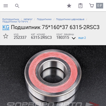
0
₽
поиск по каталогу
Русподшипник
Каталог
Подшипники
Подшипники шариковые
Подшипники 70-79*х*х
KG
Подшипник 75*160*37 6315-2RSC3
код
кат. номер
ориг. замены
252337
6315-2RSC3
180315
еще 2