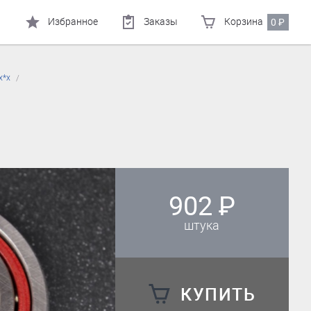
Избранное
Заказы
Корзина
0
₽
х*х
902
₽
штука
КУПИТЬ