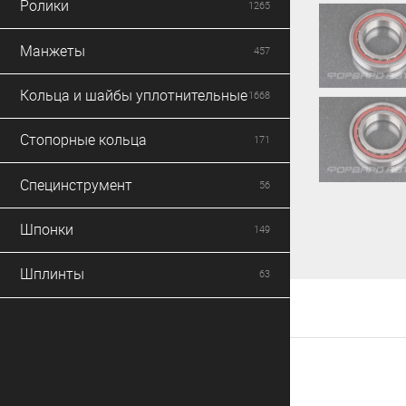
Ролики
1265
Манжеты
457
Кольца и шайбы уплотнительные
1668
Стопорные кольца
171
Специнструмент
56
Шпонки
149
Шплинты
63