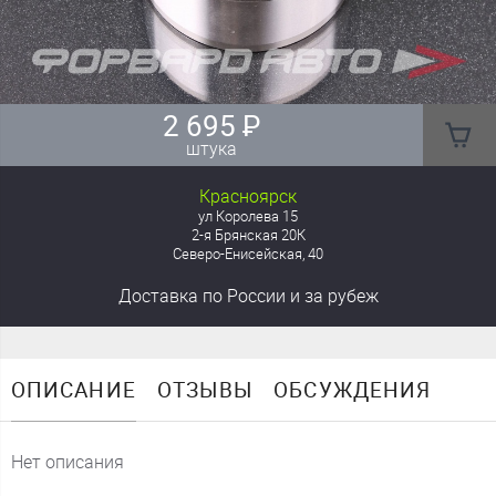
2 695
₽
штука
Красноярск
ул Королева 15
2-я Брянская 20К
Северо-Енисейская, 40
Доставка
по России
и за рубеж
ОПИСАНИЕ
ОТЗЫВЫ
ОБСУЖДЕНИЯ
Нет описания