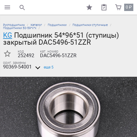
0
₽
поиск по каталогу
Русподшипник
Каталог
Подшипники
Подшипники ступичные
Подшипники 50-59*х*х
KG
Подшипник 54*96*51 (ступицы)
закрытый DAC5496-51ZZR
код
кат. номер
252492
DAC5496-51ZZR
ориг. замены
90369-54001
еще 5