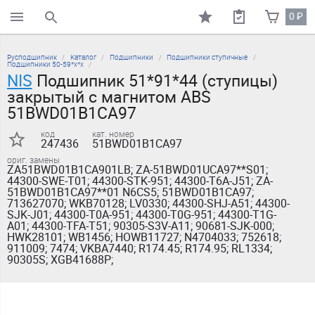
0
₽
поиск по каталогу
Русподшипник
Каталог
Подшипники
Подшипники ступичные
Подшипники 50-59*х*х
NIS
Подшипник 51*91*44 (ступицы)
закрытый с магнитом ABS
51BWD01B1CA97
код
кат. номер
247436
51BWD01B1CA97
ориг. замены
ZA51BWD01B1CA901LB; ZA-51BWD01UCA97**S01;
44300-SWE-T01; 44300-STK-951; 44300-T6A-J51; ZA-
51BWD01B1CA97**01 N6CS5; 51BWD01B1CA97;
713627070; WKB70128; LV0330; 44300-SHJ-A51; 44300-
SJK-J01; 44300-T0A-951; 44300-T0G-951; 44300-T1G-
A01; 44300-TFA-T51; 90305-S3V-A11; 90681-SJK-000;
HWK28101; WB1456; HOWB11727; N4704033; 752618;
911009; 7474; VKBA7440; R174.45; R174.95; RL1334;
90305S; XGB41688P;