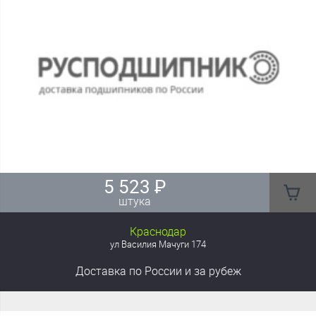
5 523
₽
штука
Краснодар
ул Василия Мачуги 174
Доставка
по России
и за рубеж