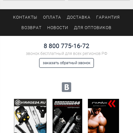
DAC55900054MKIT
DU54966LFT 252492
LKBA63103 LKBA67043
LV0247 LV0251 VKBA6570
VKBA6721 VKBA7114 252494
КОНТАКТЫ
ОПЛАТА
ДОСТАВКА
ГАРАНТИЯ
ВОЗВРАТ
НОВОСТИ
ДЛЯ ОПТОВИКОВ
8 800 775-16-72
звонок бесплатный для всех регионов РФ
заказать обратный звонок
Мы в социальных сетях