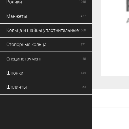
Ролики
1265
Манжеты
457
Кольца и шайбы уплотнительные
1668
Стопорные кольца
171
Специнструмент
55
Шпонки
149
Шплинты
63