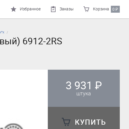
Избранное
Заказы
Корзина
0
₽
х*х
вый) 6912-2RS
3 931
₽
штука
КУПИТЬ