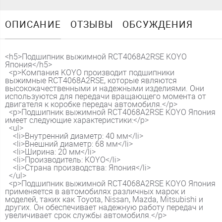
ОПИСАНИЕ
ОТЗЫВЫ
ОБСУЖДЕНИЯ
<h5>Подшипник выжимной RCT4068A2RSE KOYO
Япония</h5>
<p>Компания KOYO производит подшипники
выжимные RCT4068A2RSE, которые являются
высококачественными и надежными изделиями. Они
используются для передачи вращающего момента от
двигателя к коробке передач автомобиля.</p>
<p>Подшипник выжимной RCT4068A2RSE KOYO Япония
имеет следующие характеристики:</p>
<ul>
<li>Внутренний диаметр: 40 мм</li>
<li>Внешний диаметр: 68 мм</li>
<li>Ширина: 20 мм</li>
<li>Производитель: KOYO</li>
<li>Страна производства: Япония</li>
</ul>
<p>Подшипник выжимной RCT4068A2RSE KOYO Япония
применяется в автомобилях различных марок и
моделей, таких как Toyota, Nissan, Mazda, Mitsubishi и
других. Он обеспечивает надежную работу передач и
увеличивает срок службы автомобиля.</p>