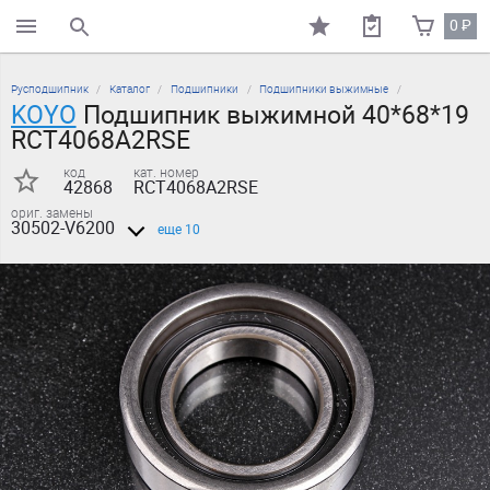
0
₽
поиск по каталогу
Русподшипник
Каталог
Подшипники
Подшипники выжимные
KOYO
Подшипник выжимной 40*68*19
RCT4068A2RSE
код
кат. номер
42868
RCT4068A2RSE
ориг. замены
30502-V6200
еще 10