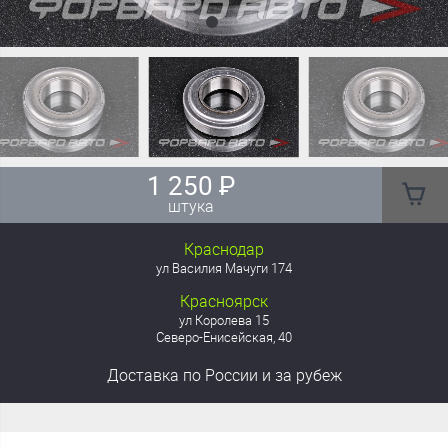
1 250
₽
штука
Краснодар
ул Василия Мачуги 174
Красноярск
ул Королева 15
Северо-Енисейская, 40
Доставка
по России
и за рубеж