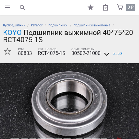
0
₽
поиск по каталогу
Русподшипник
Каталог
Подшипники
Подшипники выжимные
KOYO
Подшипник выжимной 40*75*20
RCT4075-1S
код
кат. номер
ориг. замены
80833
RCT4075-1S
30502-21000
еще 3