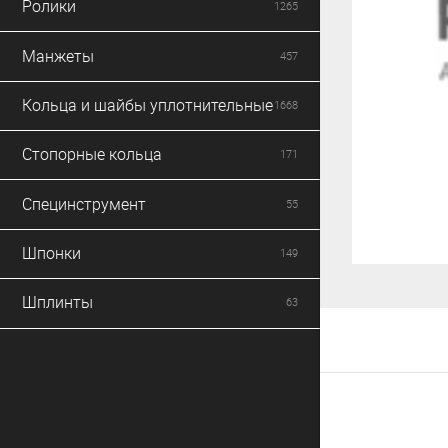
Ролики
1265
Манжеты
457
Кольца и шайбы уплотнительные
1668
Стопорные кольца
171
Специнструмент
55
Шпонки
149
Шплинты
63