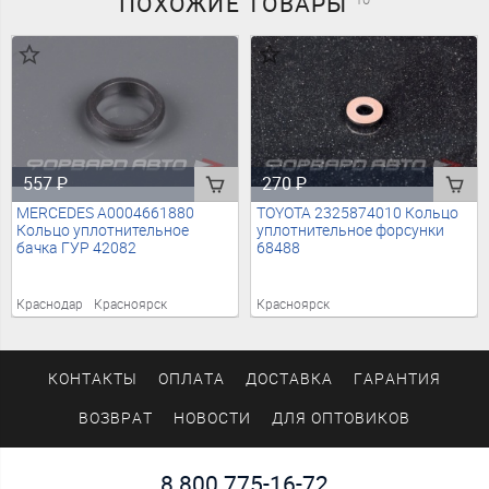
ПОХОЖИЕ
ТОВАРЫ
557
₽
270
₽
MERCEDES A0004661880
TOYOTA 2325874010 Кольцо
Кольцо уплотнительное
уплотнительное форсунки
бачка ГУР 42082
68488
Краснодар
Красноярск
Красноярск
КОНТАКТЫ
ОПЛАТА
ДОСТАВКА
ГАРАНТИЯ
ВОЗВРАТ
НОВОСТИ
ДЛЯ ОПТОВИКОВ
8 800 775-16-72