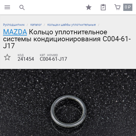
0
₽
поиск по каталогу
Русподшипник
Каталог
Кольца и шайбы уплотнительные
MAZDA
Кольцо уплотнительное
системы кондиционирования C004-61-
J17
код
кат. номер
241454
C004-61-J17