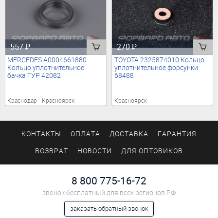
557
₽
270
₽
MERCEDES A0004661880
TOYOTA 2325874010 Кольцо
Кольцо уплотнительное
уплотнительное форсунки
бачка ГУР 42082
68488
Краснодар
Красноярск
Красноярск
КОНТАКТЫ
ОПЛАТА
ДОСТАВКА
ГАРАНТИЯ
ВОЗВРАТ
НОВОСТИ
ДЛЯ ОПТОВИКОВ
8 800 775-16-72
звонок бесплатный для всех регионов РФ
заказать обратный звонок