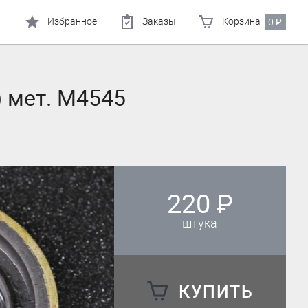
Избранное
Заказы
Корзина
0
₽
) мет. M4545
220
₽
штука
КУПИТЬ