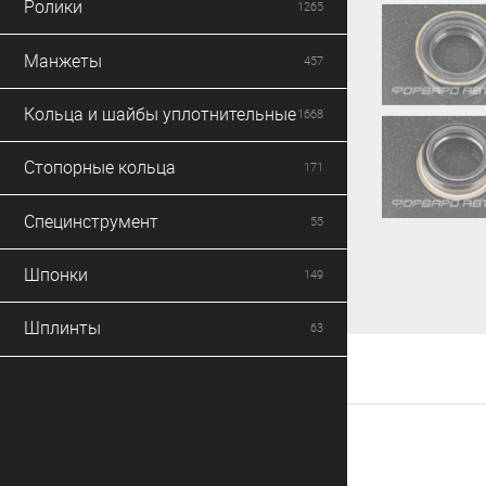
Ролики
1265
Манжеты
457
Кольца и шайбы уплотнительные
1668
Стопорные кольца
171
Специнструмент
55
Шпонки
149
Шплинты
63