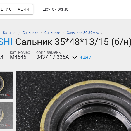
РЕГИСТРАЦИЯ
Другой регион
Каталог
Сальники
Сальники
Сальники 30-39*х*х
SHI
Сальник 35*48*13/15 (б/н
кат. номер
ориг. замены
24
M4545
0437-17-335A
еще 7