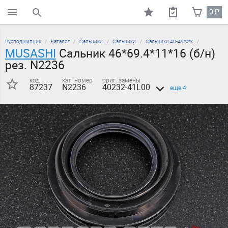
0
₽
поиск по каталогу
Русподшипник
Каталог
Сальники
Сальники
Сальники 40-49*х*х
MUSASHI
Сальник 46*69.4*11*16 (б/н)
рез. N2236
код
кат. номер
ориг. замены
87237
N2236
40232-41L00
еще 4