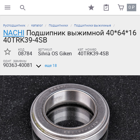
0
₽
поиск по каталогу
Русподшипник
Каталог
Подшипники
Подшипники выжимные
NACHI
Подшипник выжимной 40*64*16
40TRK39-4SB
код
артикул
кат. номер
08784
Silvia OS Giken
40TRK39-4SB
ориг. замены
90363-40081
еще 18