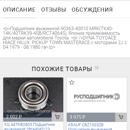
ОПИСАНИЕ
ОТЗЫВЫ
ОБСУЖДЕНИЯ
<p>Подшипник выжимной 90363-40010 MRK(TK40-
14K/40TRK39-4SB/RCT4064S), Япония применяемость
для марки автомобиля Toyota <br />DYNA TOYOACE
HIACE HILUX PICKUP TOWN MASTERACE с моторами 2J с
04.1979 - 08.1980 гв</p>
ПОХОЖИЕ
ТОВАРЫ
10
2 002
₽
3 975
₽
KG 44TKB2805 Подшипник
KRAUF CBZ1003ZB
выжимной 28*44*45/23
Подшипник выжимной