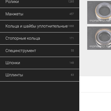
Ролики
1265
Манжеты
457
Кольца и шайбы уплотнительные
1668
Стопорные кольца
171
Специнструмент
55
Шпонки
149
Шплинты
63