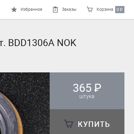
Избранное
Заказы
Корзина
0
₽
ет. BDD1306A NOK
365
₽
штука
КУПИТЬ