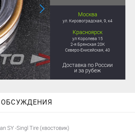
Москва
ул. Кировоградская, 9, к4
Красноярск
ул Королева 15
2-я Брянская 20К
Северо-Енисейская, 40
Доставка
по России
и за рубеж
ОБСУЖДЕНИЯ
 SY -Singl Tire (хвостовик)