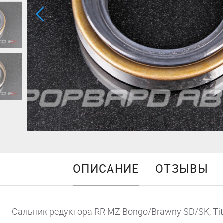
ОПИСАНИЕ
ОТЗЫВЫ
Сальник редуктора RR MZ Bongo/Brawny SD/SK, Titan