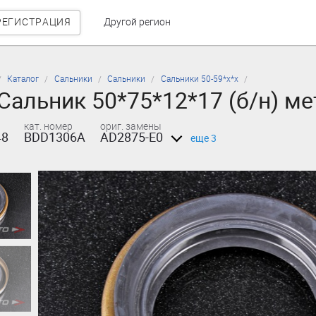
РЕГИСТРАЦИЯ
Другой регион
Каталог
Сальники
Сальники
Сальники 50-59*х*х
Сальник 50*75*12*17 (б/н) м
кат. номер
ориг. замены
48
BDD1306A
AD2875-E0
еще 3