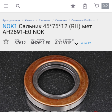
0
₽
поиск по каталогу
Русподшипник
Каталог
Сальники
Сальники
Сальники 40-49*х*х
NOK1
Сальник 45*75*12 (RH) мет.
AH2691-E0 NOK
код
кат. номер
ориг. замены
87612
AH2691-E0
AD2691E
еще 12