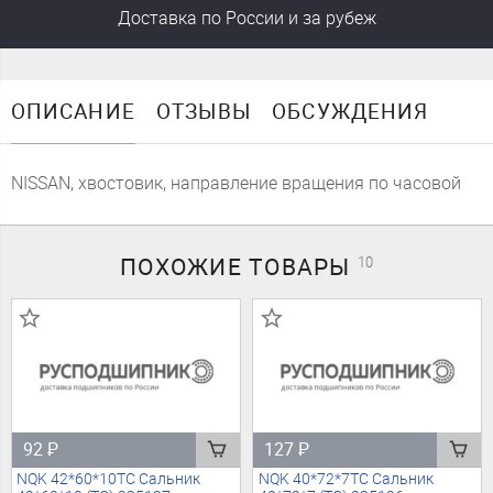
Доставка
по России
и за рубеж
ОПИСАНИЕ
ОТЗЫВЫ
ОБСУЖДЕНИЯ
NISSAN, хвостовик, направление вращения по часовой
ПОХОЖИЕ
ТОВАРЫ
10
92
₽
127
₽
NQK 42*60*10TC Сальник
NQK 40*72*7TC Сальник