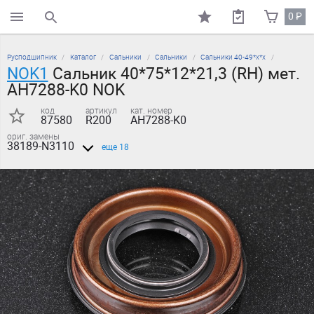
0
₽
поиск по каталогу
Русподшипник
Каталог
Сальники
Сальники
Сальники 40-49*х*х
NOK1
Сальник 40*75*12*21,3 (RH) мет.
AH7288-K0 NOK
код
артикул
кат. номер
87580
R200
AH7288-K0
ориг. замены
38189-N3110
еще 18