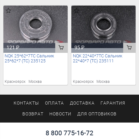
121
₽
95
₽
NQK 25*62*7TC Сальник
NQK 22*40*7TC Сальник
25*62*7 (TC) 235125
22*40*7 (TC) 235111
Красноярск
Москва
Красноярск
Москва
КОНТАКТЫ
ОПЛАТА
ДОСТАВКА
ГАРАНТИЯ
ВОЗВРАТ
НОВОСТИ
ДЛЯ ОПТОВИКОВ
8 800 775-16-72