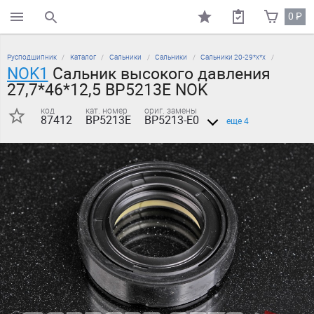
0
₽
поиск по каталогу
Русподшипник
Каталог
Сальники
Сальники
Сальники 20-29*х*х
NOK1
Сальник высокого давления
27,7*46*12,5 BP5213E NOK
код
кат. номер
ориг. замены
87412
BP5213E
BP5213-E0
еще 4