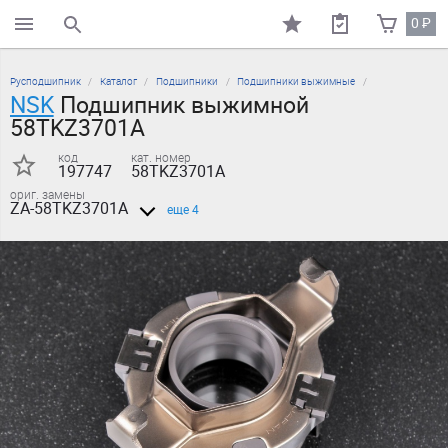
0
₽
поиск по каталогу
Русподшипник
Каталог
Подшипники
Подшипники выжимные
NSK
Подшипник выжимной
58TKZ3701A
код
кат. номер
197747
58TKZ3701A
ориг. замены
ZA-58TKZ3701A
еще 4