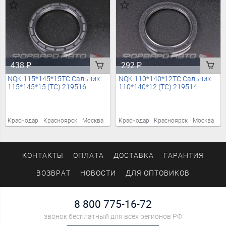
438
₽
292
₽
NQK 115*145*15TC Сальник
NQK 110*140*12TC Сальник
115*145*15 (TC) 219516
110*140*12 (TC) 219514
Краснодар
Красноярск
Москва
Краснодар
Красноярск
Москва
КОНТАКТЫ
ОПЛАТА
ДОСТАВКА
ГАРАНТИЯ
ВОЗВРАТ
НОВОСТИ
ДЛЯ ОПТОВИКОВ
8 800 775-16-72
звонок бесплатный для всех регионов РФ