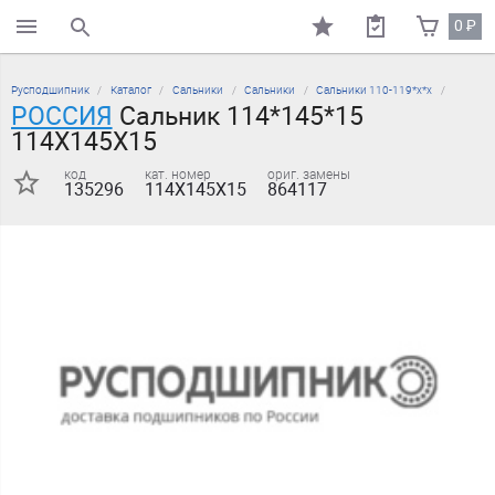
0
₽
поиск по каталогу
Русподшипник
Каталог
Сальники
Сальники
Сальники 110-119*х*х
РОССИЯ
Сальник 114*145*15
114X145X15
код
кат. номер
ориг. замены
135296
114X145X15
864117