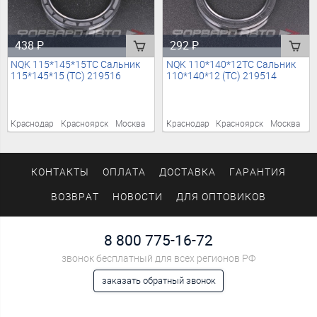
438
₽
292
₽
NQK 115*145*15TC Сальник
NQK 110*140*12TC Сальник
115*145*15 (TC) 219516
110*140*12 (TC) 219514
Краснодар
Красноярск
Москва
Краснодар
Красноярск
Москва
КОНТАКТЫ
ОПЛАТА
ДОСТАВКА
ГАРАНТИЯ
ВОЗВРАТ
НОВОСТИ
ДЛЯ ОПТОВИКОВ
8 800 775-16-72
звонок бесплатный для всех регионов РФ
заказать обратный звонок
Мы в социальных сетях