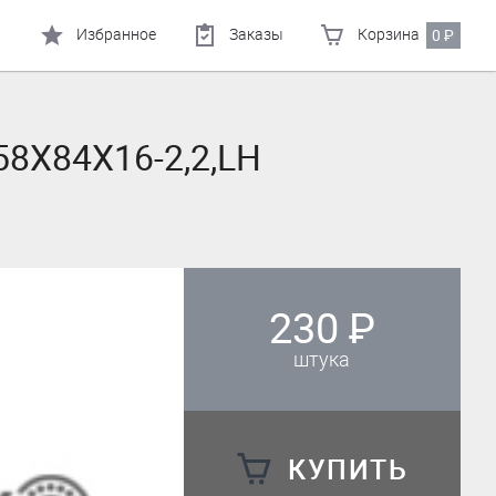
Избранное
Заказы
Корзина
0
₽
 58X84X16-2,2,LH
230
₽
штука
КУПИТЬ