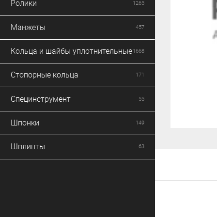
Ролики
1265
Манжеты
457
Кольца и шайбы уплотнительные
1668
Стопорные кольца
171
Специнструмент
55
Шпонки
149
Шплинты
63