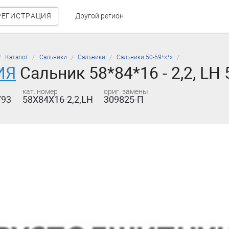
РЕГИСТРАЦИЯ
Другой регион
Каталог
Сальники
Сальники
Сальники 50-59*х*х
ИЯ
Сальник 58*84*16 - 2,2, LH
кат. номер
ориг. замены
793
58X84X16-2,2,LH
309825-П