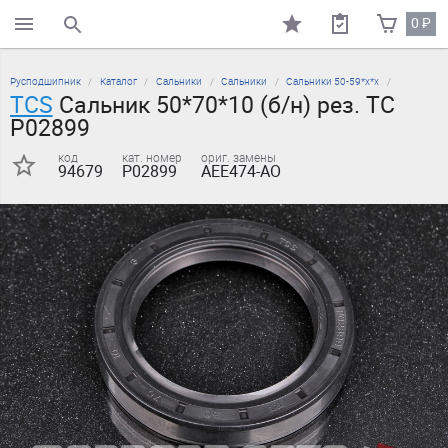
0
₽
поиск по каталогу
Русподшипник
Каталог
Сальники
Сальники
Сальники 50-59*х*х
TCS
Сальник 50*70*10 (б/н) рез. TC
P02899
код
кат. номер
ориг. замены
94679
P02899
AEE474-AO