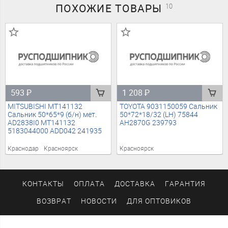
ПОХОЖИЕ
ТОВАРЫ
10
593
₽
1 208
₽
MITSUBISHI MT141132
TOYOTA 9031150059 Сальник
Сальник 50*65*9 (б/н) мет.
50*72*18/32 (LH) 75844
AD2838I0 MT141132
AH2870G 239793
5183044000 ADD042 241935
Краснодар
Красноярск
Красноярск
КОНТАКТЫ
ОПЛАТА
ДОСТАВКА
ГАРАНТИЯ
ВОЗВРАТ
НОВОСТИ
ДЛЯ ОПТОВИКОВ