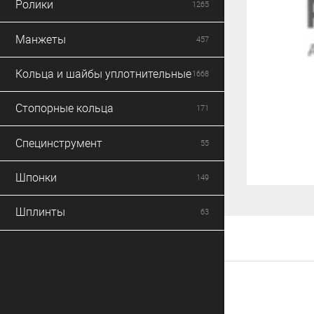
Ролики
1265
Манжеты
457
Кольца и шайбы уплотнительные
1668
Стопорные кольца
171
Специнструмент
55
Шпонки
149
Шплинты
63