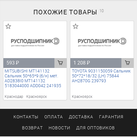
ПОХОЖИЕ
ТОВАРЫ
10
593
₽
1 208
₽
MITSUBISHI MT141132
TOYOTA 9031150059 Сальник
Сальник 50*65*9 (б/н) мет.
50*72*18/32 (LH) 75844
AD2838I0 MT141132
AH2870G 239793
5183044000 ADD042 241935
Краснодар
Красноярск
Красноярск
КОНТАКТЫ
ОПЛАТА
ДОСТАВКА
ГАРАНТИЯ
ВОЗВРАТ
НОВОСТИ
ДЛЯ ОПТОВИКОВ