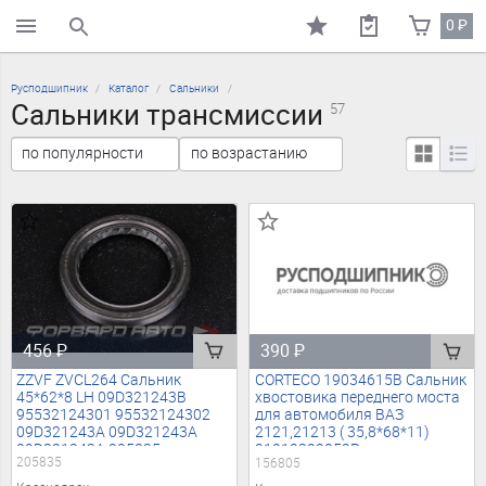
0
₽
поиск по каталогу
Русподшипник
Каталог
Сальники
Сальники трансмиссии
57
456
₽
390
₽
ZZVF ZVCL264 Сальник
CORTECO 19034615B Сальник
45*62*8 LH 09D321243B
хвостовика переднего моста
95532124301 95532124302
для автомобиля ВАЗ
09D321243A 09D321243A
2121,21213 ( 35,8*68*11)
09D321243A 205835
21212302052Р
205835
156805
2123180221601Р PT412
21230180221620 156805