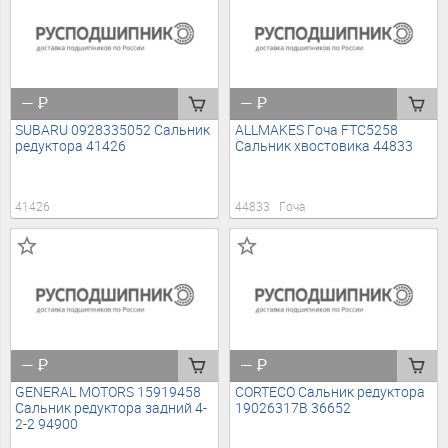
—
₽
—
₽
SUBARU 0928335052 Сальник
ALLMAKES Гоча FTC5258
редуктора 41426
Сальник хвостовика 44833
41426
44833
Гоча
—
₽
—
₽
GENERAL MOTORS 15919458
CORTECO Сальник редуктора
Сальник редуктора задний 4-
19026317B 36652
2-2 94900