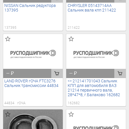
NISSAN Сальник редуктора
CHRYSLER 05143714AA
137395
Сальник вала кпп 211422
137395
211422
—
₽
—
₽
LAND ROVER гОЧА FTC3276
<> 212141701043 Сальник
Сальник трансмиссии 44834
КПП для автомобиля ВАЗ
21214 первичного вала,
28*47*8, г.Балаково 162682
44834
гОЧА
162682