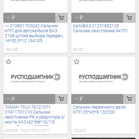
—
₽
—
₽
<> 210801703042 Сальник
АвтоВАЗ 21231802120
КПП для автомобиля ВАЗ
Сальник хвостовика 94751
2108 штока выбора передач,
16*30,5*12 194105
194105
94751
—
₽
—
₽
TANAKI TKU170121071
Сальник первичного вала
37411701210 Сальник
КПП 25*45*9 132320
хвостовика РК и редуктора з/
моста УАЗ (42*68*10/15)
(мост Тимкен) 200059
200059
TKU-1701210-71
132320