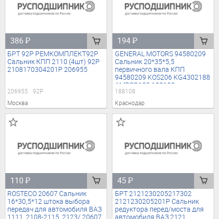
386
₽
194
₽
БРТ 92Р РЕМКОМПЛЕКТ92Р
GENERAL MOTORS 94580209
Сальник КПП 2110 (4шт) 92Р
Сальник 20*35*5,5
2108170304201Р 206955
первичного вала КПП
94580209 KOS206 KG4302188
AMDSG192 188108
206955
92Р
188108
Москва
Краснодар
110
₽
45
₽
ROSTECO 20607 Сальник
БРТ 2121230205217302
16*30,5*12 штока выбора
2121230205201Р Сальник
передач для автомобиля ВАЗ
редуктора перед/моста для
1111, 2108-2115, 2123/ 20607
автомобиля ВАЗ 2121