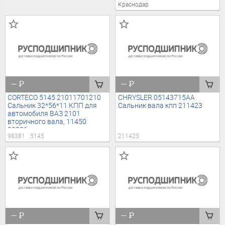
Краснодар
—
₽
—
₽
CORTECO 5145 21011701210
CHRYSLER 05143715AA
Сальник 32*56*11 КПП для
Сальник вала кпп 211423
автомобиля ВАЗ 2101
вторичного вала, 11450
98381
98381
5145
211423
—
₽
—
₽