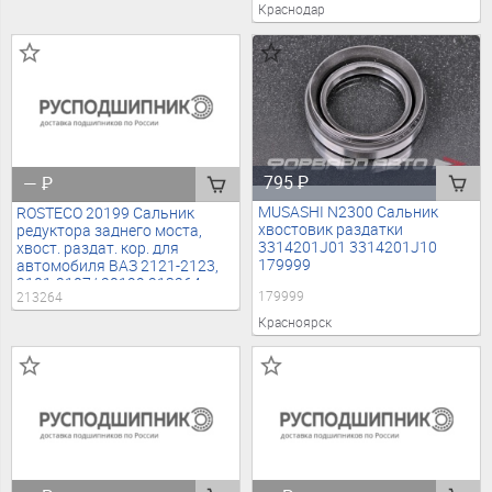
Краснодар
795
₽
—
₽
MUSASHI N2300 Сальник
ROSTECO 20199 Сальник
хвостовик раздатки
редуктора заднего моста,
3314201J01 3314201J10
хвост. раздат. кор. для
179999
автомобиля ВАЗ 2121-2123,
2101-2107/ 20199 213264
179999
213264
Красноярск