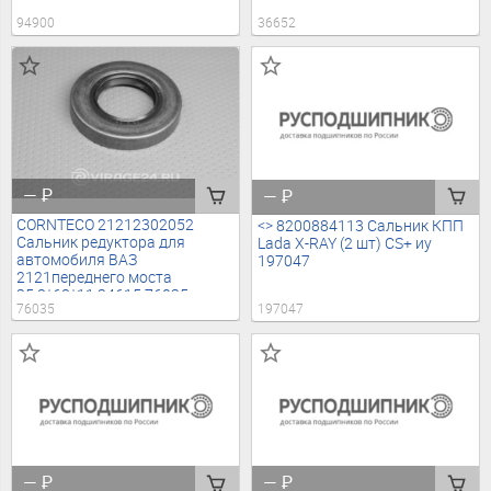
94900
36652
—
₽
—
₽
CORNTECO 21212302052
<> 8200884113 Сальник КПП
Сальник редуктора для
Lada X-RAY (2 шт) CS+ иу
автомобиля ВАЗ
197047
2121переднего моста
35,8*68*11 34615 76035
76035
197047
—
₽
—
₽