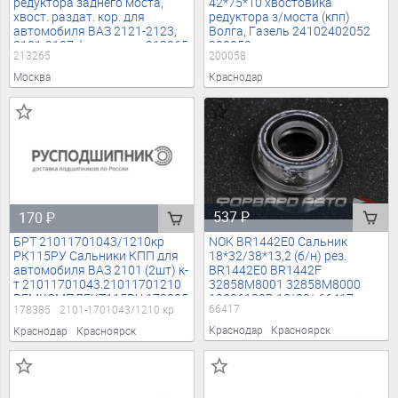
редуктора заднего моста,
42*75*10 хвостовика
хвост. раздат. кор. для
редуктора з/моста (кпп)
автомобиля ВАЗ 2121-2123,
Волга, Газель 24102402052
2101-2107 фторкаучук 213265
200058
213265
200058
Москва
Краснодар
537
₽
170
₽
NOK BR1442E0 Сальник
БРТ 21011701043/1210кр
18*32/38*13,2 (б/н) рез.
РК115РУ Сальники КПП для
BR1442E0 BR1442F
автомобиля ВАЗ 2101 (2шт) к-
32858M8001 32858M8000
т 21011701043.21011701210
19026180B 18*32* 66417
РЕМКОМПЛЕКТ115РУ 178385
66417
178385
2101-1701043/1210 кр
Краснодар
Красноярск
Краснодар
Красноярск