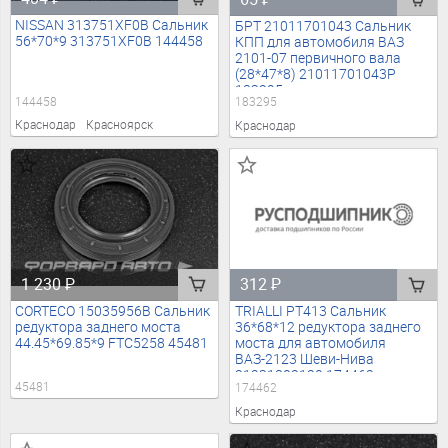
NISSAN 313751XF0B Сальник
БРТ 21011701043 Сальник
56*70*9 313751XF0B 144458
КПП для автомобиля ВАЗ
2101-07 первичного вала
(28*47*8) 21011701043Р
183295
144458
183295
Краснодар
Красноярск
Краснодар
1 230
₽
312
₽
CORTECO 15035956B Сальник
TRIALLI PT413 Сальник
редуктора заднего моста
36*68*12 редуктора заднего
44.45*69.85*9 FTC5258 45481
моста для автомобиля
ВАЗ-2123 Шеви-Нива
21231802120 174462
45481
174462
Краснодар