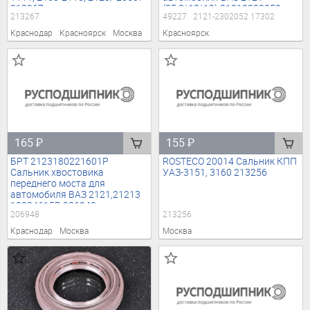
213267
(35,8*68*12) 21212302052
213267
49227
2121-2302052 17302
49227
Краснодар
Красноярск
Москва
Красноярск
165
₽
155
₽
БРТ 2123180221601Р
ROSTECO 20014 Сальник КПП
Сальник хвостовика
УАЗ-3151, 3160 213256
переднего моста для
автомобиля ВАЗ 2121,21213
19034615B 206948
206948
213256
Краснодар
Москва
Москва