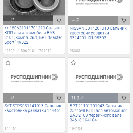
—
₽
—
₽
<> 180621011701210 Сальник
NISSAN 3314201J10 Сальник
КПП для автомобиля ВАЗ
хвостовик раздатки
2101, компл. 2шт, БРТ "Master
3314201J01 98303
Sport" 49322
49322
1-806 2101-1701210
98303
—
₽
100
₽
SAT STP9031141013 Сальник
БРТ 21101701043 Сальник
хвостовика раздатки 144461
25*45*8 КПП для автомобиля
ВАЗ 2108 первичного вала,
34618 194104
144461
194104