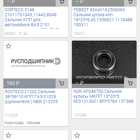
—
₽
—
₽
CORTECO 5146
FEBEST 95AAY16250606X
21011701043,11445,8049
Сальник штока кпп
Сальник КПП для
16*25*6,45 1336621 1116488
автомобиля ВАЗ 2101
190311
первичного вала (28*47*8)
98382
5146
190311
98382
—
₽
160
₽
NOK AF0467E0 Сальник
ROSTECO 21202 Сальник
кулисы МКПП 13*20*5
38*56*10 КПП ГАЗ-31029
9031313001 BFF578A 157388
(удлинителя ) NBR 213255
157388
213255
Краснодар
Москва