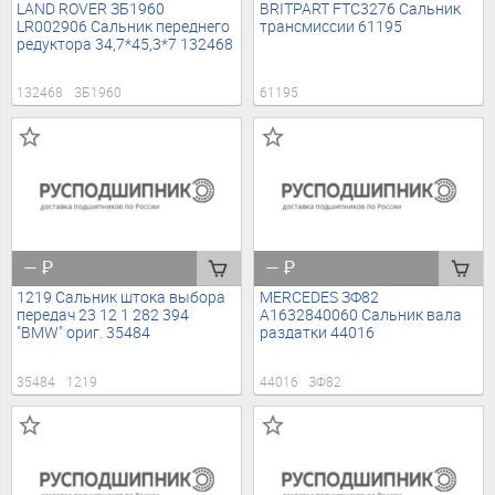
LAND ROVER ЗБ1960
BRITPART FTC3276 Сальник
LR002906 Сальник переднего
трансмиссии 61195
редуктора 34,7*45,3*7 132468
132468
ЗБ1960
61195
—
₽
—
₽
1219 Сальник штока выбора
MERCEDES ЗФ82
передач 23 12 1 282 394
A1632840060 Сальник вала
"BMW" ориг. 35484
раздатки 44016
35484
1219
44016
ЗФ82