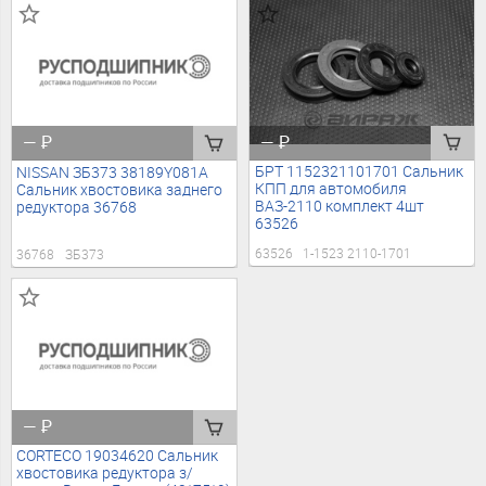
—
₽
—
₽
БРТ 1152321101701 Сальник
NISSAN ЗБ373 38189Y081A
КПП для автомобиля
Сальник хвостовика заднего
ВАЗ-2110 комплект 4шт
редуктора 36768
63526
63526
1-1523 2110-1701
36768
ЗБ373
—
₽
CORTECO 19034620 Сальник
хвостовика редуктора з/