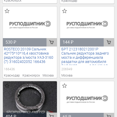
Красноярск
Краснодар
530
₽
144
₽
ROSTECO 20109 Сальник
БРТ 2123180212001Р
42*75*10*16,4 хвостовика
Сальник редуктора заднего
редуктора з/моста УАЗ-3160
моста и дифференциала
(7) 31602402052 166436
раздатки для автомобиля
ВАЗ 2123 правый 36*68*12
166436
206949
206949
Краснодар
Красноярск
Москва
Москва
404
₽
65
₽