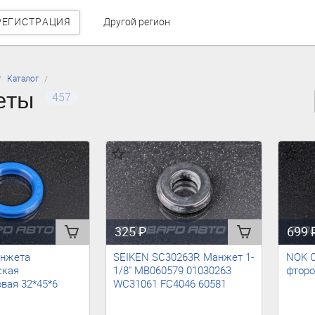
РЕГИСТРАЦИЯ
Другой регион
Каталог
еты
457
325
₽
699
анжета
SEIKEN SC30263R Манжет 1-
NOK 
ская
1/8" MB060579 01030263
фторо
вая 32*45*6
WC31061 FC4046 60581