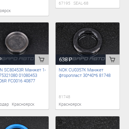
67195
SEAL-68
оярск
₽
638
₽
N SC80453R Манжет 1-
NOK CU0357K Манжет
475321080 01080453
фторопласт 30*40*6 81748
6R FC0016 40877
81748
одар
Красноярск
Красноярск