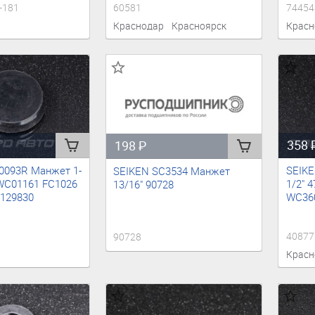
-181
60581
74454
Краснодар
Красноярск
Красн
358
198
₽
0093R Манжет 1-
SEIKE
SEIKEN SC3534 Манжет
 WC01161 FC1026
1/2" 
13/16" 90728
 129830
WC360
40877
90728
Красн