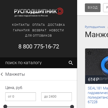
ВХОД
КОНТАКТЫ
ОПЛАТА
ДОСТАВКА
Русподшипник
ГАРАНТИЯ
ВОЗВРАТ
НОВОСТИ
Манж
ДЛЯ ОПТОВИКОВ
8 800 775-16-72
поиск по каталогу
Манжеты
460
614
₽
Цена, руб.
SEAL181 М
гидравличе
полиуретано
67228