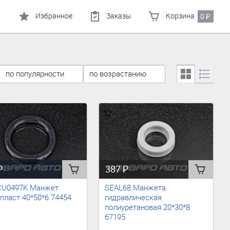
Избранное
Заказы
Корзина
0
₽
₽
387
₽
CU0497K Манжет
SEAL68 Манжета
пласт 40*50*6 74454
гидравлическая
полиуретановая 20*30*8
67195