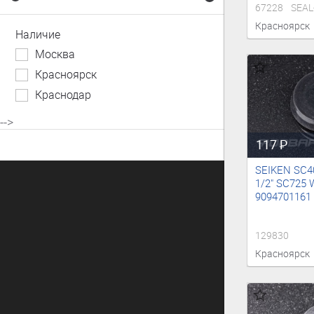
67228
SEAL
Красноярск
Наличие
Москва
Красноярск
Краснодар
-->
117
₽
SEIKEN SC4
1/2" SC725
9094701161
129830
Красноярск