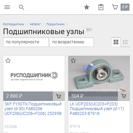
0
₽
поиск по каталогу
Русподшипник
Каталог
Подшипники
Подшипниковые узлы
501
504
₽
2 800
₽
LK UCP203(UC203+P203)
SKF FY30TN Подшипниковый
Подшипниковый узел (d-17)
узел (d-30) F480206
P480203 87918
UCF206(UC206+F206) 252958
87918
252958