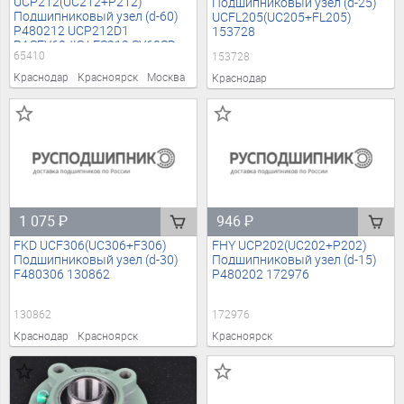
UCP212(UC212+P212)
Подшипниковый узел (d-25)
Подшипниковый узел (d-60)
UCFL205(UC205+FL205)
P480212 UCP212D1
153728
RASEY60JIS LES212 SY60SD
65410
153728
SY60TB SY60TF 65410
Краснодар
Красноярск
Москва
Краснодар
1 075
₽
946
₽
FKD UCF306(UC306+F306)
FHY UCP202(UC202+P202)
Подшипниковый узел (d-30)
Подшипниковый узел (d-15)
F480306 130862
P480202 172976
130862
172976
Краснодар
Красноярск
Красноярск