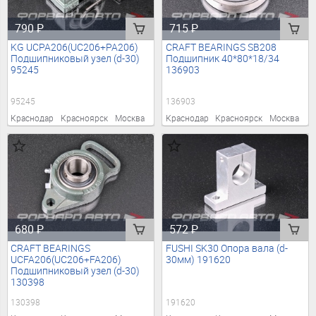
790
₽
715
₽
KG UCPA206(UC206+PA206)
CRAFT BEARINGS SB208
Подшипниковый узел (d-30)
Подшипник 40*80*18/34
95245
136903
95245
136903
Краснодар
Красноярск
Москва
Краснодар
Красноярск
Москва
680
₽
572
₽
CRAFT BEARINGS
FUSHI SK30 Опора вала (d-
UCFA206(UC206+FA206)
30мм) 191620
Подшипниковый узел (d-30)
130398
130398
191620