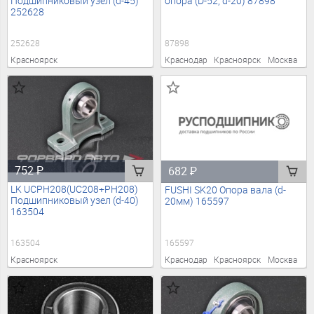
Подшипниковый узел (d-45)
опора (D-52, d-20) 87898
252628
252628
87898
Красноярск
Краснодар
Красноярск
Москва
752
₽
682
₽
LK UCPH208(UC208+PH208)
FUSHI SK20 Опора вала (d-
Подшипниковый узел (d-40)
20мм) 165597
163504
163504
165597
Красноярск
Краснодар
Красноярск
Москва