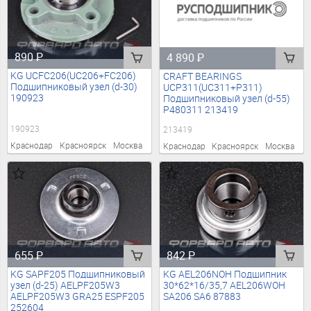
890
₽
4 890
₽
KG UCFC206(UC206+FC206)
CRAFT BEARINGS
Подшипниковый узел (d-30)
UCP311(UC311+P311)
190923
Подшипниковый узел (d-55)
P480311 213419
190923
213419
Краснодар
Красноярск
Москва
Краснодар
Красноярск
Москва
655
₽
842
₽
KG SAPF205 Подшипниковый
KG AEL206NOH Подшипник
узел (d-25) AELPF205W3
30*62*16/35,7 AEL206WOH
AELPF205W3 GRA25 ESPF205
SA206 SA6 87883
252604