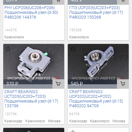
FHY UCP206(UC206+P206)
ГПЗ UCP203(UC203+P203)
Подшипниковый узел (d-30)
Подшипниковый узел (d-17)
P480206 144376
P480203 150268
144376
150268
Красноярск
Красноярск
370
₽
545
₽
CRAFT BEARINGS
CRAFT BEARINGS
UCT203(UC203+T203)
UCP202(UC202+P202)
Подшипниковый узел (d-17)
Подшипниковый узел (d-15)
133796
P480202 94709
133796
94709
Краснодар
Красноярск
Москва
Краснодар
Красноярск
Москва