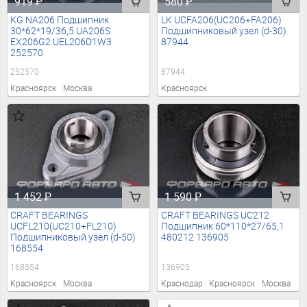
919
₽
580
₽
KG NA206 Подшипник
LK UCFA206(UC206+FA206)
30*62*19/36,5 UA206S
Подшипниковый узел (d-30)
EX206G2 UEL206D1W3
87944
252570
252570
87944
Красноярск
Москва
Красноярск
1 452
₽
1 590
₽
CRAFT BEARINGS
CRAFT BEARINGS UC212
UCFL210(UC210+FL210)
Подшипник 60*110*27/65,1
Подшипниковый узел (d-50)
480212 136905
168554
168554
136905
Красноярск
Москва
Краснодар
Красноярск
Москва