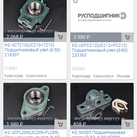
2 068
₽
3 980
₽
KG UCT210(UC210+T210)
KG UCFC212(UC212+FC212)
Подшипниковый узел (d-50)
Подшипниковый узел (d-60)
216307
233363
216307
233363
Краснодар
Красноярск
Краснодар
Красноярск
Москва
1 980
₽
858
₽
KG UCFL209(UC209+FL209)
KG SN505 Подшипниковая