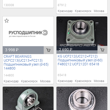
130008
87912
Краснодар
Красноярск
Москва
2 690
₽
3 998
₽
KG UCF212(UC212+F212)
CRAFT BEARINGS
Подшипниковый узел (d-60)
UCFC213(UC213+FC213)
F480212 UCF212D1 65418
Подшипниковый узел (d-65)
144800
65418
144800
Краснодар
Красноярск
Москва
Краснодар
Красноярск
Москва