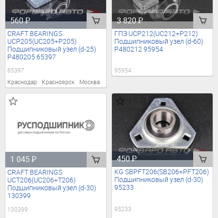
560
₽
3 820
₽
CRAFT BEARINGS
ГПЗ UCP212(UC212+P212)
UCP205(UC205+P205)
Подшипниковый узел (d-60)
Подшипниковый узел (d-25)
P480212 95954
P480205 65397
65397
95954
Краснодар
Красноярск
Москва
450
₽
1 045
₽
KG SBPFT206(SB206+PFT206)
CRAFT BEARINGS
Подшипниковый узел (d-30)
UCT206(UC206+T206)
95233
Подшипниковый узел (d-30)
130399
95233
130399