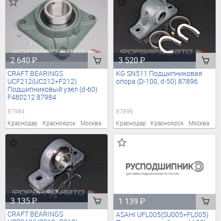
2 640
₽
3 520
₽
CRAFT BEARINGS
KG SN511 Подшипниковая
UCF212(UC212+F212)
опора (D-100, d-50) 87896
Подшипниковый узел (d-60)
F480212 87984
87984
87896
Краснодар
Красноярск
Москва
Краснодар
Красноярск
Москва
3 135
₽
1 139
₽
CRAFT BEARINGS
ASAHI UFL005(SU005+FL005)