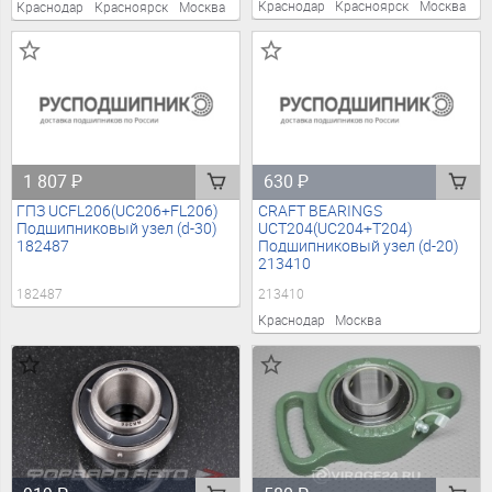
Краснодар
Красноярск
Москва
Краснодар
Красноярск
Москва
1 807
₽
630
₽
ГПЗ UCFL206(UC206+FL206)
CRAFT BEARINGS
Подшипниковый узел (d-30)
UCT204(UC204+T204)
182487
Подшипниковый узел (d-20)
213410
182487
213410
Краснодар
Москва