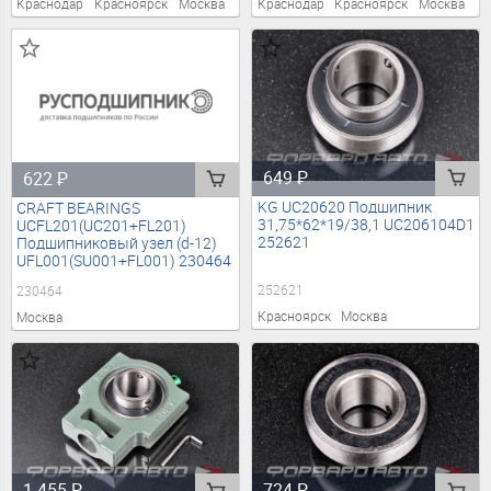
Краснодар
Красноярск
Москва
Краснодар
Красноярск
Москва
649
₽
622
₽
KG UC20620 Подшипник
CRAFT BEARINGS
31,75*62*19/38,1 UC206104D1
UCFL201(UC201+FL201)
252621
Подшипниковый узел (d-12)
UFL001(SU001+FL001) 230464
252621
230464
Красноярск
Москва
Москва
1 455
₽
724
₽