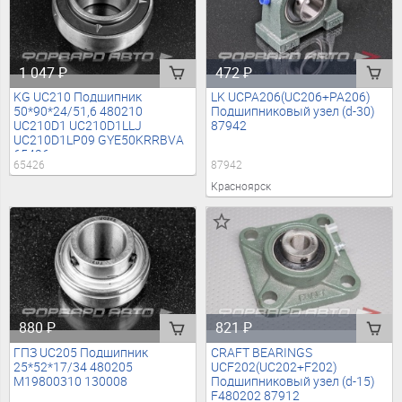
1 047
₽
472
₽
KG UC210 Подшипник
LK UCPA206(UC206+PA206)
50*90*24/51,6 480210
Подшипниковый узел (d-30)
UC210D1 UC210D1LLJ
87942
UC210D1LP09 GYE50KRRBVA
65426
65426
87942
Красноярск
880
₽
821
₽
ГПЗ UC205 Подшипник
CRAFT BEARINGS
25*52*17/34 480205
UCF202(UC202+F202)
M19800310 130008
Подшипниковый узел (d-15)
F480202 87912