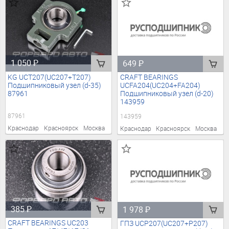
1 050
₽
649
₽
KG UCT207(UC207+T207)
CRAFT BEARINGS
Подшипниковый узел (d-35)
UCFA204(UC204+FA204)
87961
Подшипниковый узел (d-20)
143959
87961
143959
Краснодар
Красноярск
Москва
Краснодар
Красноярск
Москва
385
₽
1 978
₽
CRAFT BEARINGS UC203
ГПЗ UCP207(UC207+P207)