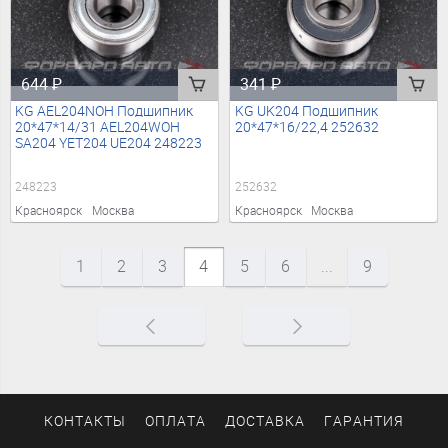
644
₽
341
₽
KG AEL204NOH Подшипник
KG UK204 Подшипник
20*47*14/31 AEL204WOH
20*47*16/22,4 252632
SA204 YET204 UE204 248223
248223
252632
Красноярск
Москва
Красноярск
Москва
1
2
3
4
5
6
...
9
КОНТАКТЫ
ОПЛАТА
ДОСТАВКА
ГАРАНТИЯ