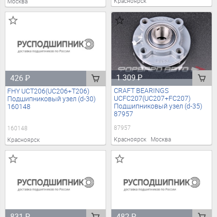
Красноярск
Москва
1 309
₽
426
₽
CRAFT BEARINGS
FHY UCT206(UC206+T206)
UCFC207(UC207+FC207)
Подшипниковый узел (d-30)
Подшипниковый узел (d-35)
160148
87957
87957
160148
Красноярск
Москва
Красноярск
831
₽
482
₽