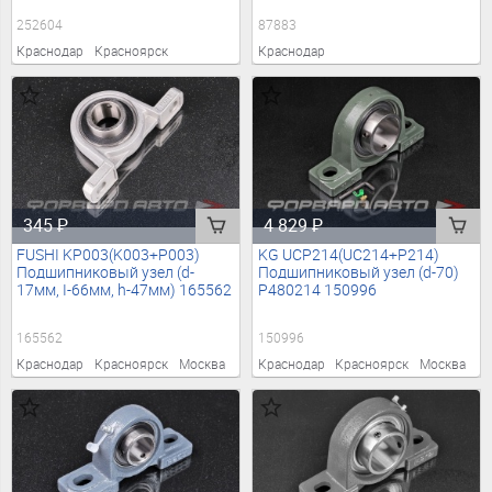
252604
87883
Краснодар
Красноярск
Краснодар
345
₽
4 829
₽
FUSHI KP003(K003+P003)
KG UCP214(UC214+P214)
Подшипниковый узел (d-
Подшипниковый узел (d-70)
17мм, I-66мм, h-47мм) 165562
P480214 150996
165562
150996
Краснодар
Красноярск
Москва
Краснодар
Красноярск
Москва