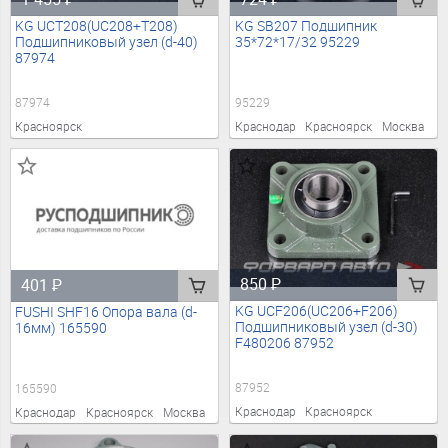
KG UCT208(UC208+T208)
KG SB207 Подшипник
Подшипниковый узел (d-40)
35*72*17/32 95229
87974
87974
95229
Красноярск
Краснодар
Красноярск
Москва
850
₽
401
₽
KG UCF206(UC206+F206)
FUSHI SHF16 Опора вала (d-
Подшипниковый узел (d-30)
16мм) 165590
F480206 87952
87952
165590
Краснодар
Красноярск
Краснодар
Красноярск
Москва