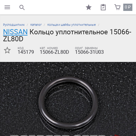
0
₽
поиск по каталогу
Русподшипник
Каталог
Кольца и шайбы уплотнительные
NISSAN
Кольцо уплотнительное 15066-
ZL80D
код
кат. номер
ориг. замены
145179
15066-ZL80D
15066-31U03