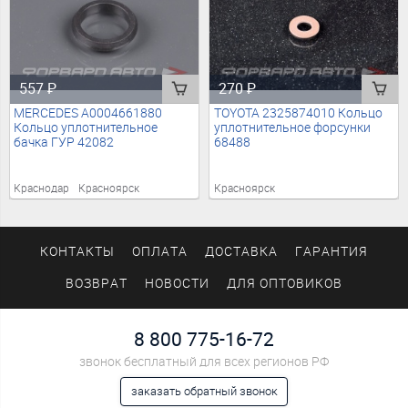
557
₽
270
₽
MERCEDES A0004661880
TOYOTA 2325874010 Кольцо
Кольцо уплотнительное
уплотнительное форсунки
бачка ГУР 42082
68488
Краснодар
Красноярск
Красноярск
КОНТАКТЫ
ОПЛАТА
ДОСТАВКА
ГАРАНТИЯ
ВОЗВРАТ
НОВОСТИ
ДЛЯ ОПТОВИКОВ
8 800 775-16-72
звонок бесплатный для всех регионов РФ
заказать обратный звонок