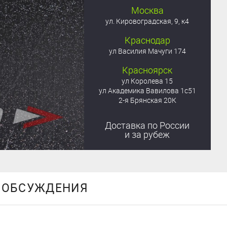
Москва
ул. Кировоградская, 9, к4
Краснодар
ул Василия Мачуги 174
Красноярск
ул Королева 15
ул Академика Вавилова 1с51
2-я Брянская 20К
Доставка
по России
и за рубеж
ОБСУЖДЕНИЯ