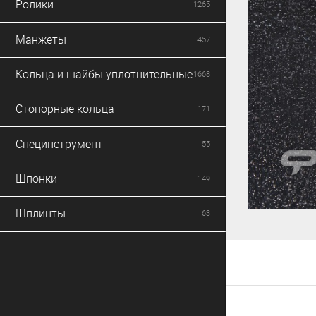
Ролики
1265
Манжеты
457
Кольца и шайбы уплотнительные
1668
Стопорные кольца
171
Специнструмент
55
Шпонки
149
Шплинты
63